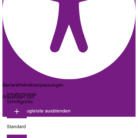
Barrierefreiheitsanpassungen
Inhaltsmodule
Präsentiert von
OneTap
Schriftgröße
Werkzeugleiste ausblenden
Standard