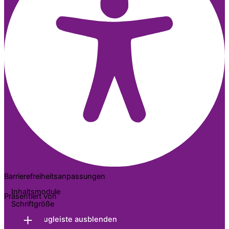
Barrierefreiheitsanpassungen
Inhaltsmodule
Präsentiert von
OneTap
Schriftgröße
Werkzeugleiste ausblenden