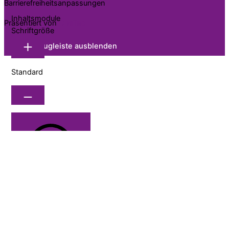
Barrierefreiheitsanpassungen
Inhaltsmodule
Präsentiert von
OneTap
Schriftgröße
Werkzeugleiste ausblenden
Standard
Lesbare Schrift
Zeilenhöhe