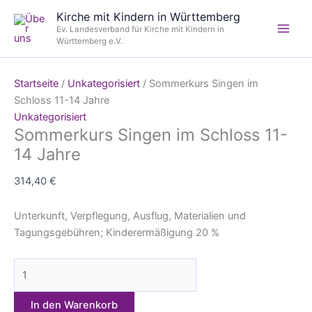
Zum
Sommerkurs
Kirche mit Kindern in Württemberg
Inhalt
Singen
Ev. Landesverband für Kirche mit Kindern in
springen
im
Württemberg e.V.
Schloss
11-
Startseite
/
Unkategorisiert
/ Sommerkurs Singen im
14
Schloss 11-14 Jahre
Jahre
Unkategorisiert
quantity
Sommerkurs Singen im Schloss 11-
14 Jahre
314,40
€
Unterkunft, Verpflegung, Ausflug, Materialien und
Tagungsgebühren; Kinderermäßigung 20 %
In den Warenkorb