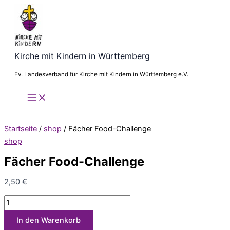
Zum
Fächer
Inhalt
Food-
springen
Challenge
quantity
Kirche mit Kindern in Württemberg
Ev. Landesverband für Kirche mit Kindern in Württemberg e.V.
Startseite
/
shop
/ Fächer Food-Challenge
shop
Fächer Food-Challenge
2,50
€
In den Warenkorb