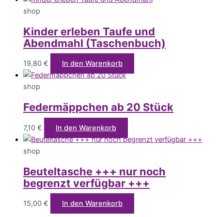
shop
Kinder erleben Taufe und
Abendmahl (Taschenbuch)
19,80
€
In den Warenkorb
shop
Federmäppchen ab 20 Stück
7,10
€
In den Warenkorb
shop
Beuteltasche +++ nur noch
begrenzt verfügbar +++
15,00
€
In den Warenkorb